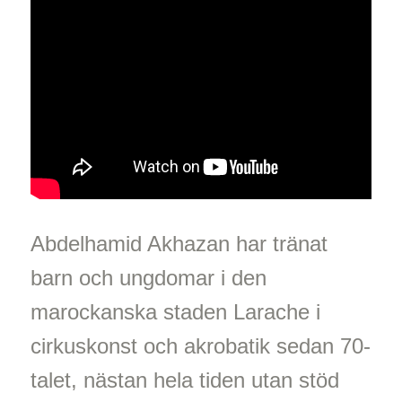
Abdelhamid Akhazan har tränat
barn och ungdomar i den
marockanska staden Larache i
cirkuskonst och akrobatik sedan 70-
talet, nästan hela tiden utan stöd