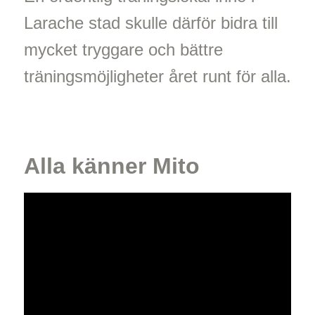
Larache stad skulle därför bidra till
mycket tryggare och bättre
träningsmöjligheter året runt för alla.
Alla känner Mito